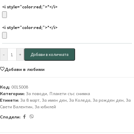
<i style="color:red;">*</i>
<i style="color:red;">*</i>
-
+
Добави в количката
Добави в любими
Код:
0015008
Категории:
За поводи
,
Плакети със снимка
Етикети:
За 8 март
,
За имен ден
,
За Коледа
,
За рожден ден
,
За
Свети Валентин
,
За юбилей
Сподели: