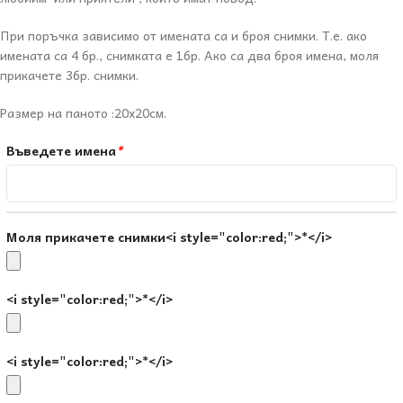
При поръчка зависимо от имената са и броя снимки. Т.е. ако
имената са 4 бр., снимката е 1бр. Ако са два броя имена, моля
прикачете 3бр. снимки.
Размер на паното :20х20см.
Въведете имена
*
Моля прикачете снимки<i style="color:red;">*</i>
<i style="color:red;">*</i>
<i style="color:red;">*</i>