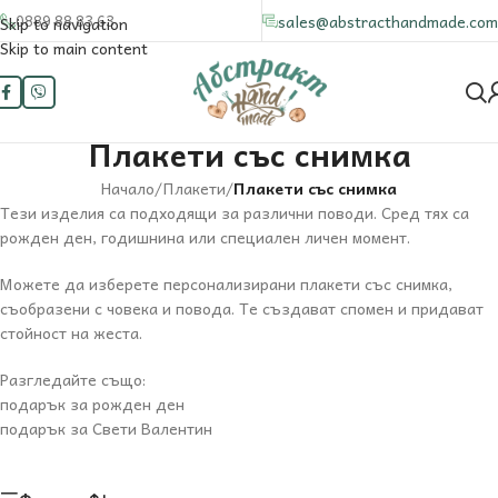
0889 88 83 63
sales@abstracthandmade.com
Skip to navigation
Skip to main content
Плакети със снимка
Начало
/
Плакети
/
Плакети със снимка
Тези изделия са подходящи за различни поводи. Сред тях са
рожден ден, годишнина или специален личен момент.
Можете да изберете персонализирани плакети със снимка,
съобразени с човека и повода. Те създават спомен и придават
стойност на жеста.
Разгледайте също:
подарък за рожден ден
подарък за Свети Валентин