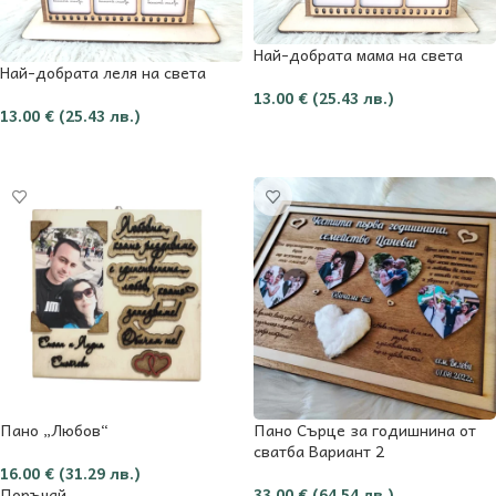
Най-добрата мама на света
Най-добрата леля на света
13.00
€
(25.43 лв.)
13.00
€
(25.43 лв.)
Добави в количката
Добави в количката
Пано „Любов“
Пано Сърце за годишнина от
сватба Вариант 2
16.00
€
(31.29 лв.)
Поръчай
33.00
€
(64.54 лв.)