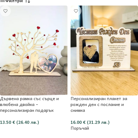
Филтри
Дървена рамка със сърце и
Персонализиран плакет за
влюбена двойка –
рожден ден с послание и
персонализиран подарък
снимка
13.50
€
(26.40 лв.)
16.00
€
(31.29 лв.)
Поръчай
Добави в количката