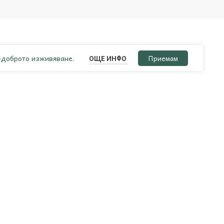
й-доброто изживяване.
ОЩЕ ИНФО
Приемам