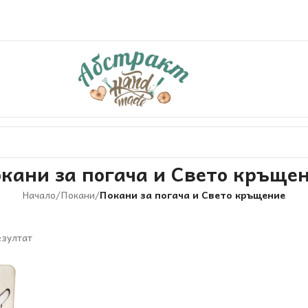
кани за погача и Свето кръще
Начало
/
Покани
/
Покани за погача и Свето кръщение
езултат