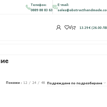
Телефон:
E-mail:
0889 88 83 63
sales@abstracthandmade.c
0
13.29
€
(26.00 ЛВ
ние
Покажи
12
24
48