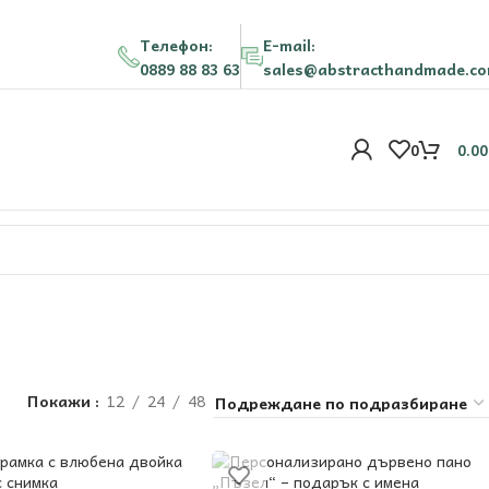
Телефон:
E-mail:
0889 88 83 63
sales@abstracthandmade.c
0
0.0
Покажи
12
24
48