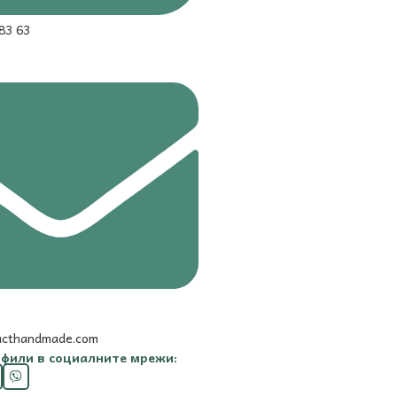
83 63
acthandmade.com
фили в социалните мрежи: