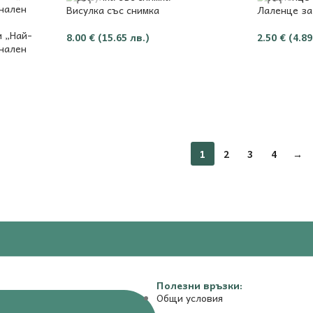
Висулка със снимка
Лаленце за
и „Най-
8.00
€
(15.65 лв.)
2.50
€
(4.89
онален
1
2
3
4
→
Полезни връзки:
Общи условия