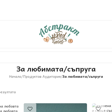
За любимата/съпруга
Начало
/
Продуктов Аудитория
/
За любимата/съпруга
резултата
на любовта