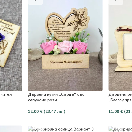
учител
Дървена кутия „Сърце“ със
Дървена ра
сапунени рози
„Благодаря 
12.00
€
(23.47 лв.)
11.00
€
(21