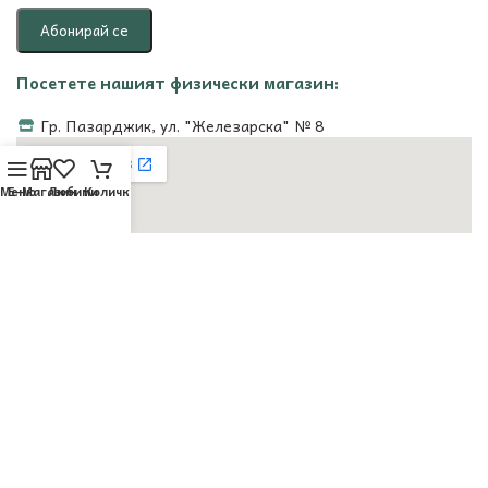
Посетете нашият физически магазин:
Гр. Пазарджик, ул. "Железарска" № 8
Меню
Е-Магазин
Любими
Количка
Сайт от "Уеб Асистент"