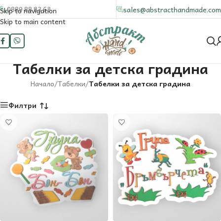
0889 88 83 63
sales@abstracthandmade.com
Skip to navigation
Skip to main content
Табелки за детска градина
Начало
/
Табелки
/
Табелки за детска градина
Филтри