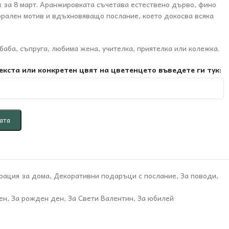
 за 8 март. Аранжировката съчетава естествено дърво, фино
рален мотив и вдъхновяващо послание, което докосва всяка
аба, съпруга, любима жена, учителка, приятелка или колежка.
екста или конкретен цвят на цветенцето въведете ги тук:
ата
рация за дома
,
Декоративни подаръци с послание
,
За поводи
,
ен
,
За рожден ден
,
За Свети Валентин
,
За юбилей