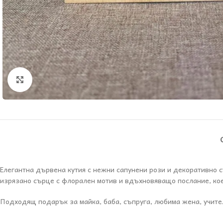
Увеличи
Елегантна дървена кутия с нежни сапунени рози и декоративно с
изрязано сърце с флорален мотив и вдъхновяващо послание, кое
Подходящ подарък за майка, баба, съпруга, любима жена, учител