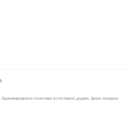
А
т. Аранжировката съчетава естествено дърво, фино лазерно