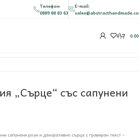
Телефон:
E-mail:
0889 88 83 63
sales@abstracthandmade.c
0
0.0
ия „Сърце“ със сапунени
жни сапунени рози и декоративно сърце с гравиран текст –