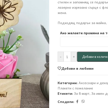
стилен и запомнящ се подарък
лазерно изрязано сърце с фло
жена.
Подходящ подарък за майка, б
Ако желаете промяна на т
-
+
Добави в количк
Добави в любими
Категории:
Аксесоари и деко
Плакети с пожелание
Етикети:
За 8 март
,
За имен д
Сподели: