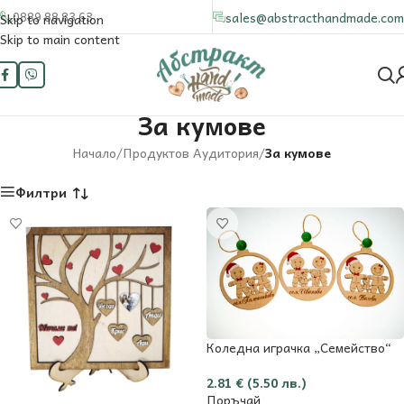
0889 88 83 63
sales@abstracthandmade.com
Skip to navigation
Skip to main content
За кумове
Начало
/
Продуктов Аудитория
/
За кумове
Филтри
Коледна играчка „Семейство“
2.81
€
(5.50 лв.)
Поръчай