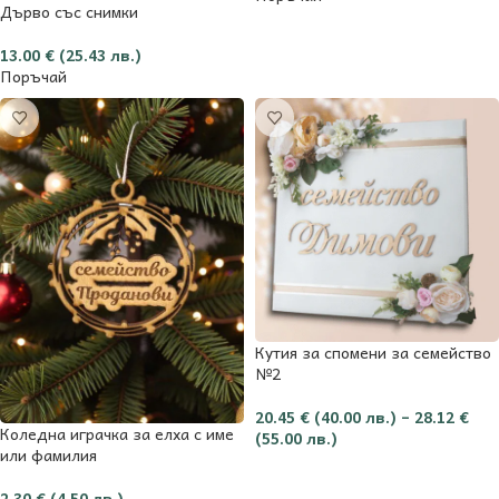
Дърво със снимки
13.00
€
(25.43 лв.)
Поръчай
Кутия за спомени за семейство
№2
20.45
€
(40.00 лв.)
–
28.12
€
Коледна играчка за елха с име
(55.00 лв.)
или фамилия
Опции
2.30
€
(4.50 лв.)