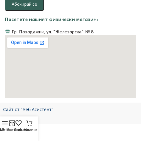
Посетете нашият физически магазин:
Гр. Пазарджик, ул. "Железарска" № 8
Сайт от "Уеб Асистент"
Меню
Е-Магазин
Любими
Количка