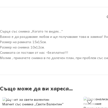
Сърце със снимка „Когато те видях…“
Важно е да раздаваме любов и ще получаваме това в замяна! Ун
Размер на рамката: 15х15см.
Размер на снимка: 10х12см.
Снимката се поставя от нас -безплатно!!!
Молим , прикачете снимка в по далечен план, при проблем със с
Също може да ви хареса…
Магнит със снимка „Свети Валентин“
Персонализира