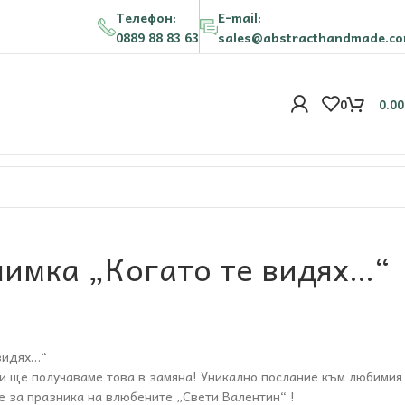
Телефон:
E-mail:
0889 88 83 63
sales@abstracthandmade.c
0
0.0
нимка „Когато те видях…“
видях…“
и ще получаваме това в замяна! Уникално послание към любимия
е за празника на влюбените „Свети Валентин“ !