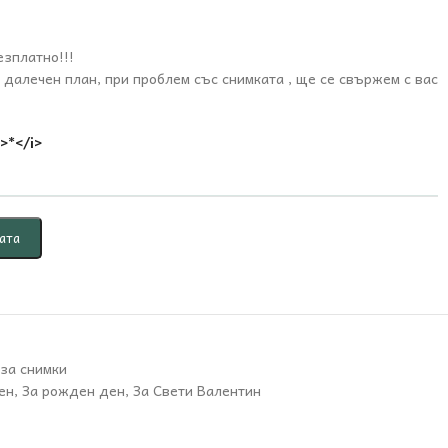
езплатно!!!
 далечен план, при проблем със снимката , ще се свържем с вас
>*</i>
ата
 за снимки
ен
,
За рожден ден
,
За Свети Валентин