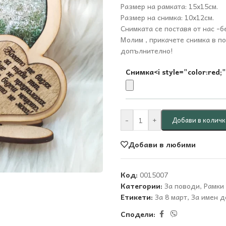
Размер на рамката: 15х15см.
Размер на снимка: 10х12см.
Снимката се поставя от нас -б
Молим , прикачете снимка в по
допълнително!
Снимка<i style="color:red;"
-
+
Добави в количк
Добави в любими
Код:
0015007
Категории:
За поводи
,
Рамки
Етикети:
За 8 март
,
За имен д
Сподели: