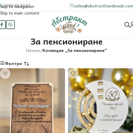
0889 88 83 63
sales@abstracthandmade.com
Skip to navigation
Skip to main content
За пенсиониране
Начало
/
Колекция „За пенсиониране“
Филтри