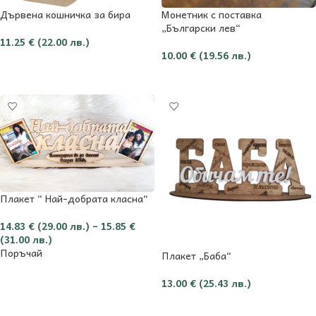
Дървена кошничка за бира
Монетник с поставка
„Български лев“
11.25
€
(22.00 лв.)
10.00
€
(19.56 лв.)
Добави в количката
Добави в количката
Плакет “ Най-добрата класна“
14.83
€
(29.00 лв.)
–
15.85
€
(31.00 лв.)
Поръчай
Плакет „Баба“
13.00
€
(25.43 лв.)
Опции