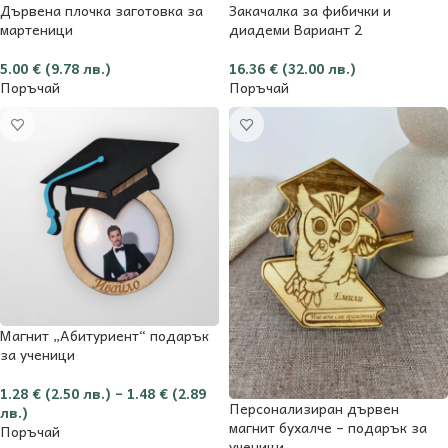
Дървена плочка заготовка за
Закачалка за фибички и
мартеници
диадеми Вариант 2
5.00
€
(9.78 лв.)
16.36
€
(32.00 лв.)
Поръчай
Поръчай
Магнит „Абитуриент“ подарък
за ученици
1.28
€
(2.50 лв.)
–
1.48
€
(2.89
Персонализиран дървен
лв.)
магнит бухалче – подарък за
Поръчай
ученици