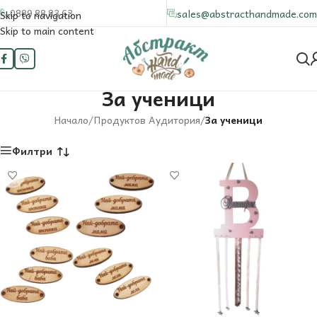
0889 88 83 63
sales@abstracthandmade.com
Skip to navigation
Skip to main content
За ученици
Начало
/
Продуктов Аудитория
/
За ученици
Филтри