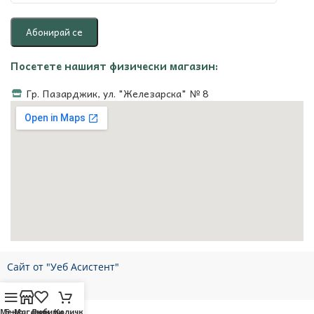
Посетете нашият физически магазин:
Гр. Пазарджик, ул. "Железарска" № 8
Сайт от "Уеб Асистент"
Меню
Е-Магазин
Любими
Количка