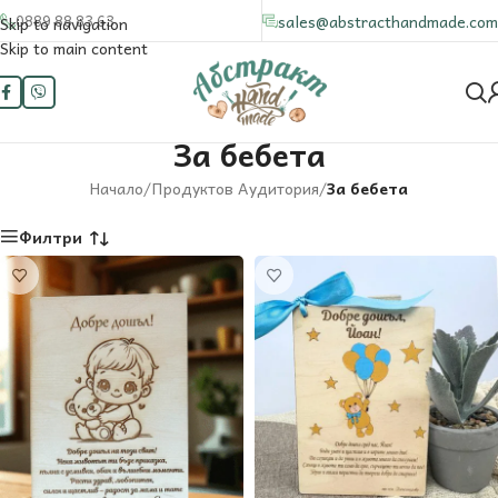
0889 88 83 63
sales@abstracthandmade.com
Skip to navigation
Skip to main content
За бебета
Начало
/
Продуктов Аудитория
/
За бебета
Филтри