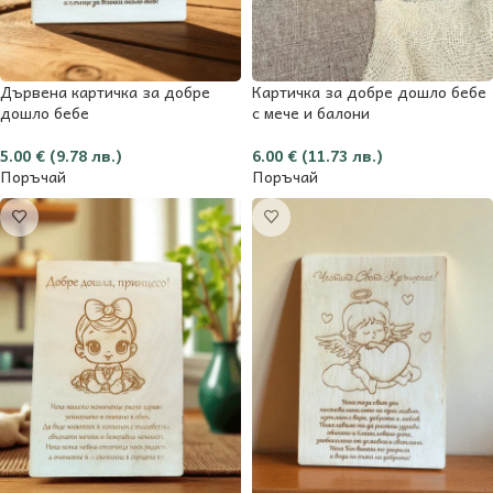
Дървена картичка за добре
Картичка за добре дошло бебе
дошло бебе
с мече и балони
5.00
€
(9.78 лв.)
6.00
€
(11.73 лв.)
Поръчай
Поръчай