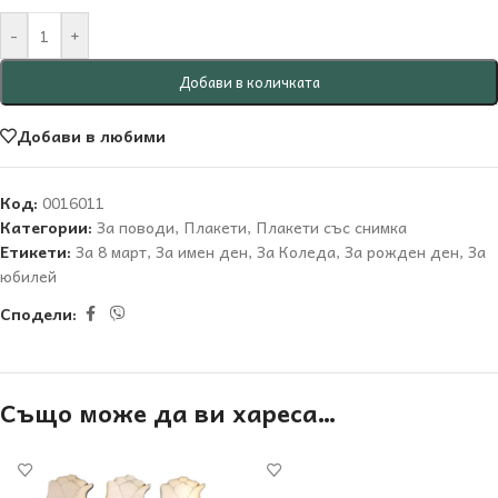
-
+
Добави в количката
Добави в любими
Код:
0016011
Категории:
За поводи
,
Плакети
,
Плакети със снимка
Етикети:
За 8 март
,
За имен ден
,
За Коледа
,
За рожден ден
,
За
юбилей
Сподели:
Също може да ви хареса…