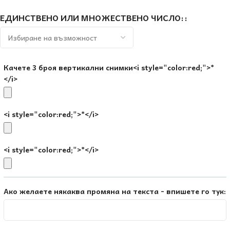
ЕДИНСТВЕНО ИЛИ МНОЖЕСТВЕНО ЧИСЛО:
Качете 3 броя вертикални снимки<i style="color:red;">*
</i>
<i style="color:red;">*</i>
<i style="color:red;">*</i>
Ако желаете някаква промяна на текста - впишете го тук: