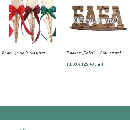
Лаленце за 8-ми март
Плакет „Баба“ – Обичам те!
13.00
€
(25.43 лв.)
Още
Добави в количката