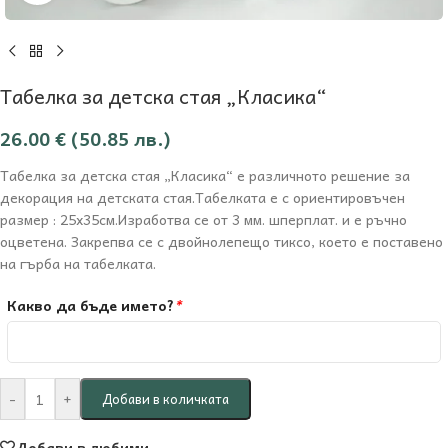
Табелка за детска стая „Класика“
26.00
€
(50.85 лв.)
Табелка за детска стая „Класика“ е различното решение за
декорация на детската стая.Табелката е с ориентировъчен
размер : 25х35см.Изработва се от 3 мм. шперплат. и е ръчно
оцветена. Закрепва се с двойнолепещо тиксо, което е поставено
на гърба на табелката.
Какво да бъде името?
*
-
+
Добави в количката
Добави в любими