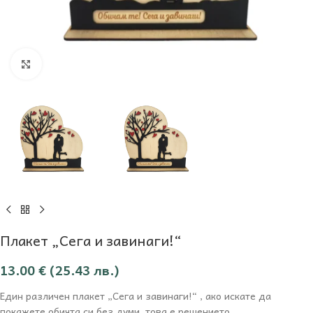
Увеличи
Плакет „Сега и завинаги!“
13.00
€
(25.43 лв.)
Един различен плакет „Сега и завинаги!“ , ако искате да
покажете обичта си без думи, това е решението.