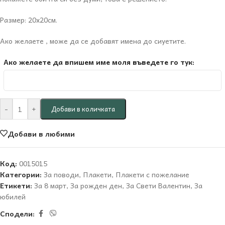
Размер: 20х20см.
Ако желаете , може да се добавят имена до сиуетите.
Ако желаете да впишем име моля въведете го тук:
-
+
Добави в количката
Добави в любими
Код:
0015015
Категории:
За поводи
,
Плакети
,
Плакети с пожелание
Етикети:
За 8 март
,
За рожден ден
,
За Свети Валентин
,
За
юбилей
Сподели: