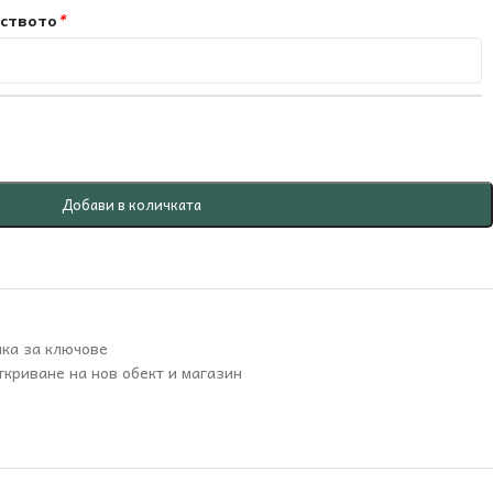
йството
*
Добави в количката
ка за ключове
ткриване на нов обект и магазин