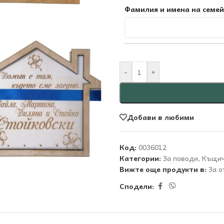
Фамилия и имена на семе
-
+
Добави в любими
Код:
0036012
Категории:
За поводи
,
Къщич
Вижте още продукти в:
За о
Сподели: