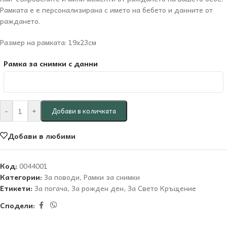
Рамката е е персонализирана с името на бебето и данните от
раждането.
Размер на рамката: 19х23см
Рамка за снимки с данни
-
+
Добави в количката
Добави в любими
Код:
0044001
Категории:
За поводи
,
Рамки за снимки
Етикети:
За погача
,
За рожден ден
,
За Свето Кръщение
Сподели: