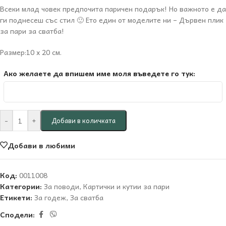
Всеки млад човек предпочита паричен подарък! Но важното е да
ги поднесеш със стил 🙂 Ето един от моделите ни – Дървен плик
за пари за сватба!
Размер:10 х 20 см.
Ако желаете да впишем име моля въведете го тук:
-
+
Добави в количката
Добави в любими
Код:
0011008
Категории:
За поводи
,
Картички и кутии за пари
Етикети:
За годеж
,
За сватба
Сподели: