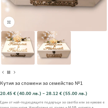
Увеличи
Кутия за спомени за семейство №1
20.45
€
(40.00 лв.)
–
28.12
€
(55.00 лв.)
Един от най-подходящите подаръци за сватба или за кумове е
точно тази кутия. Изработена от дърво и МДФ, кутията е