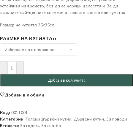
устойчива на времето, без да се наруши целостта и. За да
запазите най-ценните спомени от вашата сватба или кумство !
Размер на кутията 35х35см.
РАЗМЕР НА КУТИЯТА:
-
+
Добави в количката
Добави в любими
Код:
0011001
Категории:
Големи дървени кутии
,
Дървени кутии
,
За поводи
Етикети:
За годеж
,
За сватба