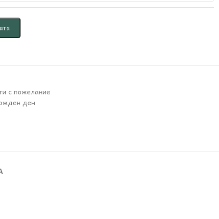
ата
ти с пожелание
рожден ден
А