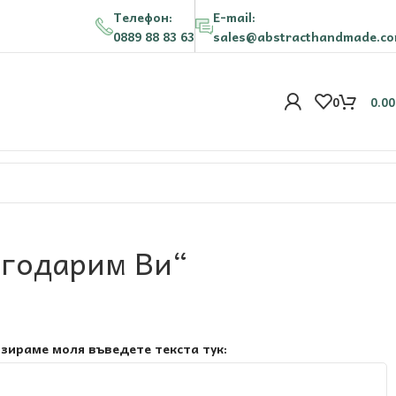
Телефон:
E-mail:
0889 88 83 63
sales@abstracthandmade.c
0
0.0
агодарим Ви“
зираме моля въведете текста тук: