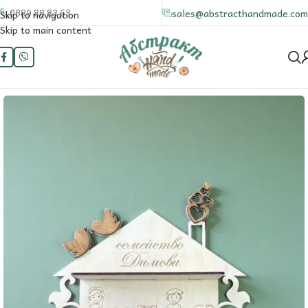
0889 88 83 63
sales@abstracthandmade.com
Skip to navigation
Skip to main content