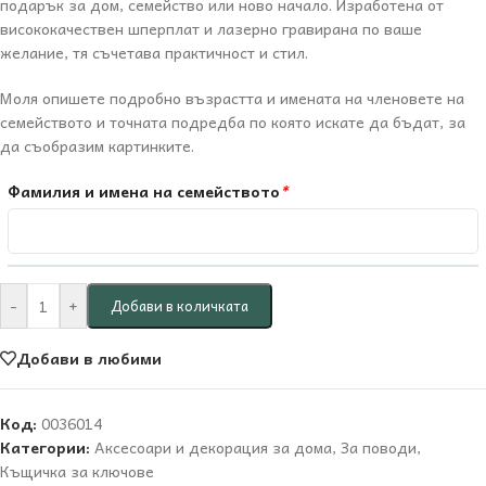
подарък за дом, семейство или ново начало. Изработена от
висококачествен шперплат и лазерно гравирана по ваше
желание, тя съчетава практичност и стил.
Моля опишете подробно възрастта и имената на членовете на
семейството и точната подредба по която искате да бъдат, за
да съобразим картинките.
Фамилия и имена на семейството
*
-
+
Добави в количката
Добави в любими
Код:
0036014
Категории:
Аксесоари и декорация за дома
,
За поводи
,
Къщичка за ключове