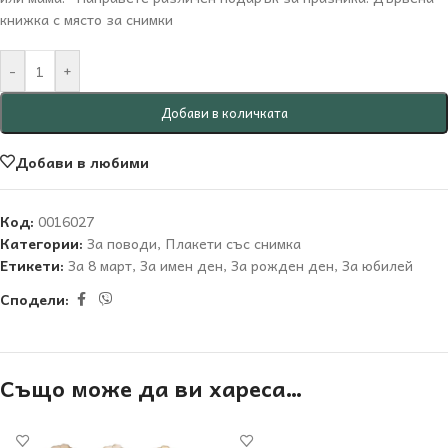
книжка с място за снимки
-
+
Добави в количката
Добави в любими
Код:
0016027
Категории:
За поводи
,
Плакети със снимка
Етикети:
За 8 март
,
За имен ден
,
За рожден ден
,
За юбилей
Сподели:
Също може да ви хареса…