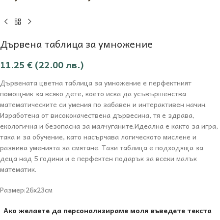
Дървена таблица за умножение
11.25
€
(22.00 лв.)
Дървената цветна таблица за умножение е перфектният
помощник за всяко дете, което иска да усъвършенства
математическите си умения по забавен и интерактивен начин.
Изработена от висококачествена дървесина, тя е здравa,
екологична и безопасна за малчуганите.Идеална е както за игра,
така и за обучение, като насърчава логическото мислене и
развива уменията за смятане. Тази таблица е подходяща за
деца над 5 години и е перфектен подарък за всеки малък
математик.
Размер:26х23см
Ако желаете да персонализираме моля въведете текста