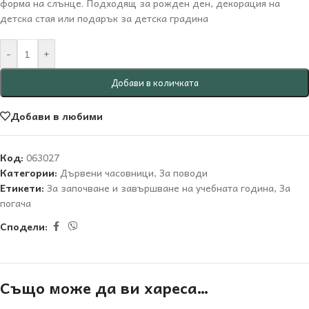
форма на слънце. Подходящ за рожден ден, декорация на
детска стая или подарък за детска градина
-
+
Добави в количката
Добави в любими
Код:
063027
Категории:
Дървени часовници
,
За поводи
Етикети:
За започване и завършване на учебната година
,
За
погача
Сподели:
Също може да ви хареса…