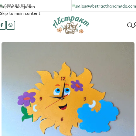
0889 88 83 63
sales@abstracthandmade.com
Skip to navigation
Skip to main content